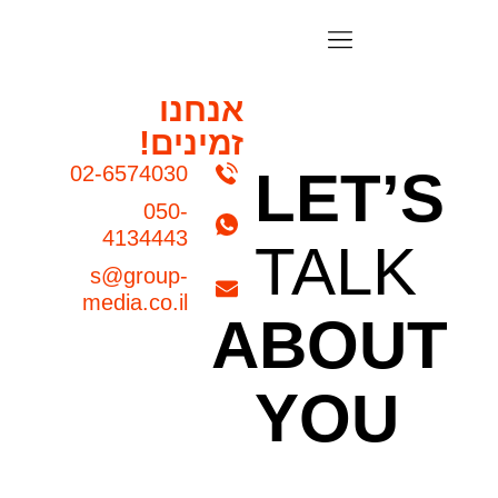
אנחנו
זמינים!
02-6574030
LET’S
050-
4134443
TALK
s@group-
media.co.il
ABOUT
YOU